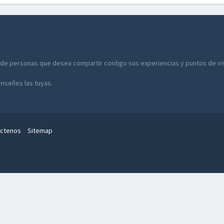
 de personas que desea compartir contigo sus experiencias y puntos de vist
enseñes las tuyas.
ctenos
Sitemap