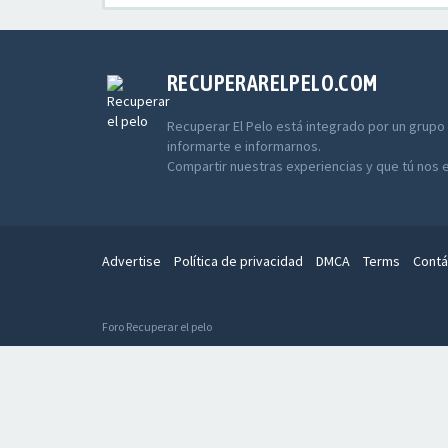
RECUPERARELPELO.COM
Recuperar El Pelo está integrado por un grupo
informarte e informarnos.
Compartir nuestras experiencias y que tú nos 
Advertise
Política de privacidad
DMCA
Terms
Contá
Foro Recuperar el pelo