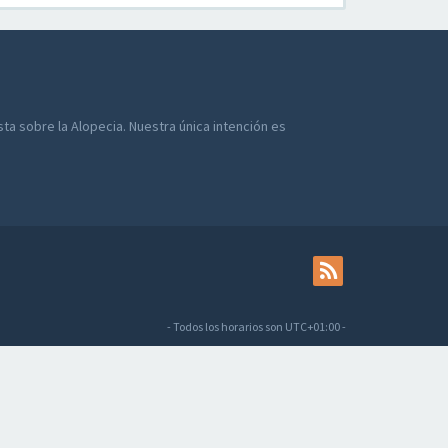
a sobre la Alopecia. Nuestra única intención es
- Todos los horarios son
UTC+01:00
-