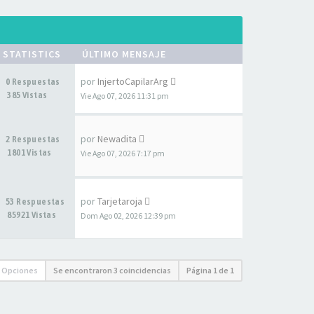
STATISTICS
ÚLTIMO MENSAJE
por
InjertoCapilarArg
0 Respuestas
385 Vistas
Vie Ago 07, 2026 11:31 pm
por
Newadita
2 Respuestas
1801 Vistas
Vie Ago 07, 2026 7:17 pm
por
Tarjetaroja
53 Respuestas
85921 Vistas
Dom Ago 02, 2026 12:39 pm
Opciones
Se encontraron 3 coincidencias
Página
1
de
1