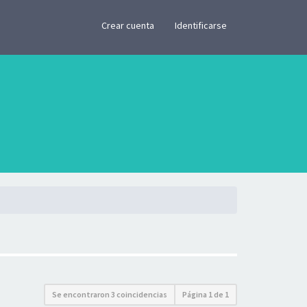
×
Crear cuenta
Identificarse
Se encontraron 3 coincidencias
Página
1
de
1