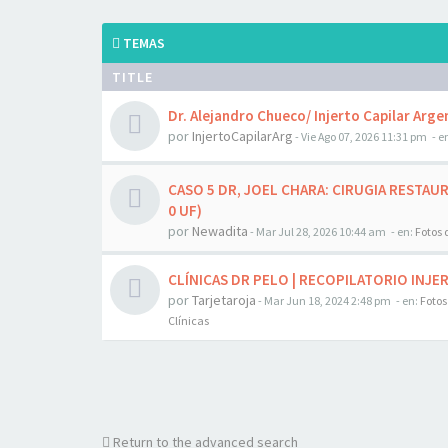
TEMAS
TITLE
Dr. Alejandro Chueco/ Injerto Capilar Arg
por
InjertoCapilarArg
-
Vie Ago 07, 2026 11:31 pm
- e
CASO 5 DR, JOEL CHARA: CIRUGIA RESTAUR
0 UF)
por
Newadita
-
Mar Jul 28, 2026 10:44 am
- en:
Fotos 
CLÍNICAS DR PELO | RECOPILATORIO INJE
por
Tarjetaroja
-
Mar Jun 18, 2024 2:48 pm
- en:
Fotos
Clínicas
Return to the advanced search