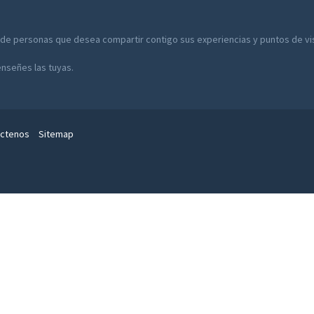
 de personas que desea compartir contigo sus experiencias y puntos de vist
enseñes las tuyas.
ctenos
Sitemap