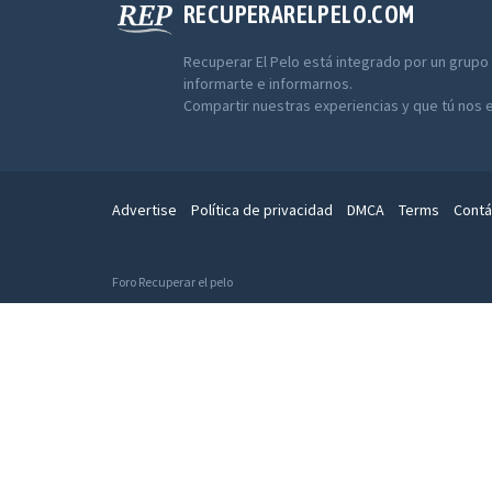
RECUPERARELPELO.COM
Recuperar El Pelo está integrado por un grupo
informarte e informarnos.
Compartir nuestras experiencias y que tú nos 
Advertise
Política de privacidad
DMCA
Terms
Contá
Foro Recuperar el pelo