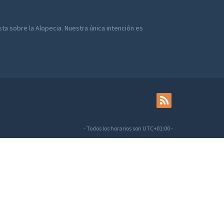
a sobre la Alopecia. Nuestra única intención es
- Todos los horarios son
UTC+01:00
-