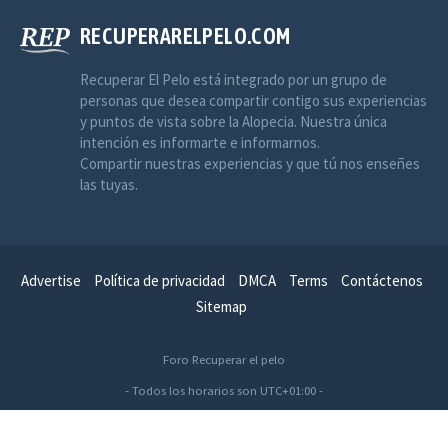
RECUPERARELPELO.COM
Recuperar El Pelo está integrado por un grupo de
personas que desea compartir contigo sus experiencias
y puntos de vista sobre la Alopecia. Nuestra única
intención es informarte e informarnos.
Compartir nuestras experiencias y que tú nos enseñes
las tuyas.
Advertise
Política de privacidad
DMCA
Terms
Contáctenos
Sitemap
Foro Recuperar el pelo
- Todos los horarios son
UTC+01:00
-