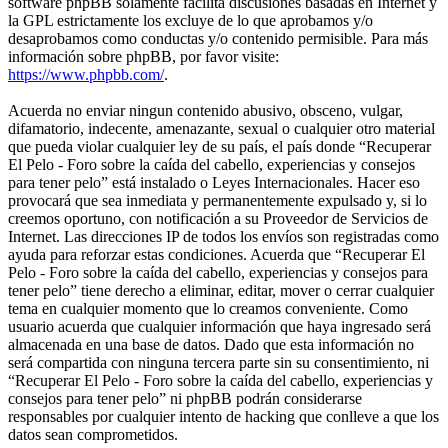
software phpBB solamente facilita discusiones basadas en Internet y
la GPL estrictamente los excluye de lo que aprobamos y/o
desaprobamos como conductas y/o contenido permisible. Para más
información sobre phpBB, por favor visite:
https://www.phpbb.com/
.
Acuerda no enviar ningun contenido abusivo, obsceno, vulgar,
difamatorio, indecente, amenazante, sexual o cualquier otro material
que pueda violar cualquier ley de su país, el país donde “Recuperar
El Pelo - Foro sobre la caída del cabello, experiencias y consejos
para tener pelo” está instalado o Leyes Internacionales. Hacer eso
provocará que sea inmediata y permanentemente expulsado y, si lo
creemos oportuno, con notificación a su Proveedor de Servicios de
Internet. Las direcciones IP de todos los envíos son registradas como
ayuda para reforzar estas condiciones. Acuerda que “Recuperar El
Pelo - Foro sobre la caída del cabello, experiencias y consejos para
tener pelo” tiene derecho a eliminar, editar, mover o cerrar cualquier
tema en cualquier momento que lo creamos conveniente. Como
usuario acuerda que cualquier información que haya ingresado será
almacenada en una base de datos. Dado que esta información no
será compartida con ninguna tercera parte sin su consentimiento, ni
“Recuperar El Pelo - Foro sobre la caída del cabello, experiencias y
consejos para tener pelo” ni phpBB podrán considerarse
responsables por cualquier intento de hacking que conlleve a que los
datos sean comprometidos.