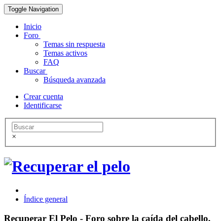
Toggle Navigation
Inicio
Foro
Temas sin respuesta
Temas activos
FAQ
Buscar
Búsqueda avanzada
Crear cuenta
Identificarse
×
Índice general
Recuperar El Pelo - Foro sobre la caída del cabello,