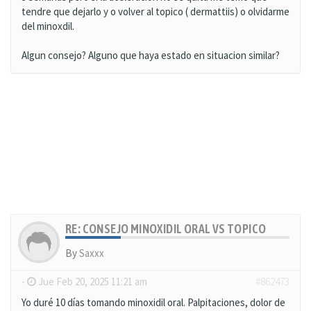
tendre que dejarlo y o volver al topico ( dermattiis) o olvidarme
del minoxdil.
Algun consejo? Alguno que haya estado en situacion similar?
RE: CONSEJO MINOXIDIL ORAL VS TOPICO
By
Saxxx
-
Jue Feb 20, 2025 11:21 am
#862473
Yo duré 10 días tomando minoxidil oral. Palpitaciones, dolor de