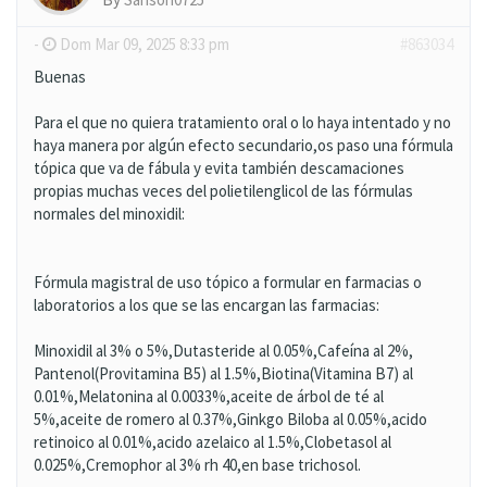
-
Dom Mar 09, 2025 8:33 pm
#863034
Buenas
Para el que no quiera tratamiento oral o lo haya intentado y no
haya manera por algún efecto secundario,os paso una fórmula
tópica que va de fábula y evita también descamaciones
propias muchas veces del polietilenglicol de las fórmulas
normales del minoxidil:
Fórmula magistral de uso tópico a formular en farmacias o
laboratorios a los que se las encargan las farmacias:
Minoxidil al 3% o 5%,Dutasteride al 0.05%,Cafeína al 2%,
Pantenol(Provitamina B5) al 1.5%,Biotina(Vitamina B7) al
0.01%,Melatonina al 0.0033%,aceite de árbol de té al
5%,aceite de romero al 0.37%,Ginkgo Biloba al 0.05%,acido
retinoico al 0.01%,acido azelaico al 1.5%,Clobetasol al
0.025%,Cremophor al 3% rh 40,en base trichosol.