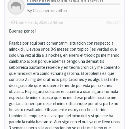
CONSEJO MINOXIDIL ORAL VS TOPICO
By
Chiclanerorevolton
-
Dom Feb 16, 2025 12:48 pm
#862337
Buenas gente!
Pasaba por aqui para comentar mi situacion con respecto a
minoxidil. Llevaba unos 8-9 meses con topico ( es verdad que
solo una vez al dia a la noche), en enero el tricologo me mando
cambiarlo al oral porque ademas tengo una dermatitis
seborreica bastante rebelde y en teoria cronica y me comento
que minoxidil era como echarla gasolina. El problema es que
con solo 2.5 mg del oral noto palpitaciones y es algo bastante
desagradable que no quiero tener de por vida por razones
obvias.... Hay alguna solucion en cuanto a usar alguna formula
especial de minox topico que no me diese problemas? no me
gustaria tener que dejar el minoxidil aunque por otra parte no
he visto resultados. Obviamente estoy con finasteride
tambien lo empece a la vez que qel minoxidil y si que me ha
parado la caida bastante. Aun sigo con el oral ya que llevo unas
3 semanas pero si la aceleracion no se quita me temo que