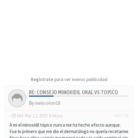
Regístrate
para ver menos publicidad
RE: CONSEJO MINOXIDIL ORAL VS TOPICO
By
melocoton18
-
Mié Mar 12, 2025 9:44 pm
#863149
A mi el minoxidil tópico nunca me ha hecho efecto aunque.
Fue lo primero que me dio el dermatólogo no quería recetarme
finas hace años y jamás me mejoró nada y la caída continuó sin