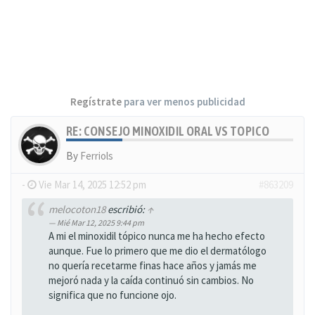
Regístrate
para ver menos publicidad
RE: CONSEJO MINOXIDIL ORAL VS TOPICO
By
Ferriols
-
Vie Mar 14, 2025 12:52 pm
#863209
melocoton18
escribió:
↑
Mié Mar 12, 2025 9:44 pm
A mi el minoxidil tópico nunca me ha hecho efecto
aunque. Fue lo primero que me dio el dermatólogo
no quería recetarme finas hace años y jamás me
mejoró nada y la caída continuó sin cambios. No
significa que no funcione ojo.