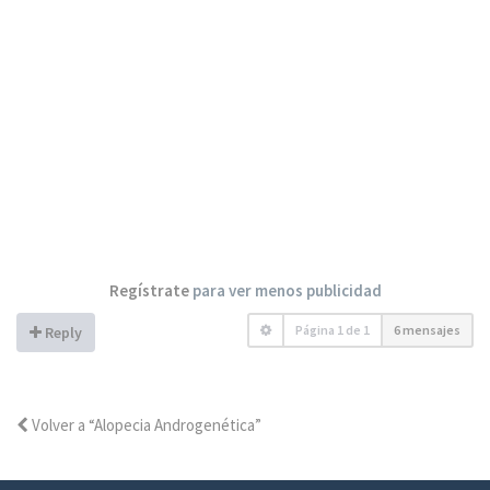
Regístrate
para ver menos publicidad
Página
1
de
1
6 mensajes
Reply
Volver a “Alopecia Androgenética”